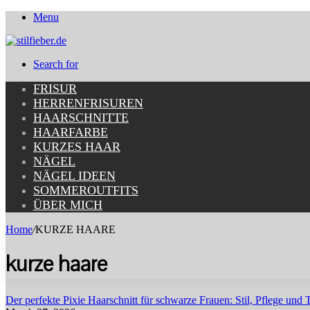
Menu
Search for
FRISUR
HERRENFRISUREN
HAARSCHNITTE
HAARFARBE
KURZES HAAR
NÄGEL
NÄGEL IDEEN
SOMMEROUTFITS
ÜBER MICH
Home
/
KURZE HAARE
kurze haare
Der perfekte Pixie Haarschnitt für schwarze Frauen: Stil, Pflege und