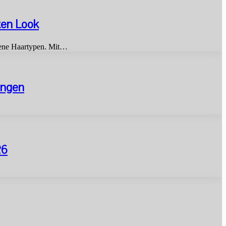
ten Look
edene Haartypen. Mit…
ringen
26