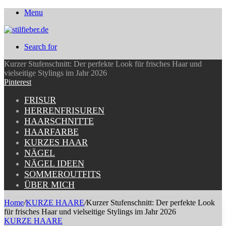
Menu
Search for
Kurzer Stufenschnitt: Der perfekte Look für frisches Haar und
vielseitige Stylings im Jahr 2026
Pinterest
FRISUR
HERRENFRISUREN
HAARSCHNITTE
HAARFARBE
KURZES HAAR
NÄGEL
NÄGEL IDEEN
SOMMEROUTFITS
ÜBER MICH
Home
/
KURZE HAARE
/
Kurzer Stufenschnitt: Der perfekte Look
für frisches Haar und vielseitige Stylings im Jahr 2026
KURZE HAARE