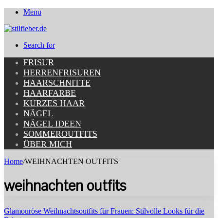
Menu
Search for
FRISUR
HERRENFRISUREN
HAARSCHNITTE
HAARFARBE
KURZES HAAR
NÄGEL
NÄGEL IDEEN
SOMMEROUTFITS
ÜBER MICH
Home
/
WEIHNACHTEN OUTFITS
weihnachten outfits
Glamouröse Weihnachtsoutfits für Frauen: Stilvolle Looks für die